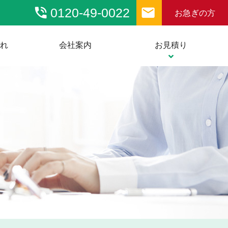
phone_in_talk
email
0120-49-0022
お急ぎの方
流れ
会社案内
お見積り