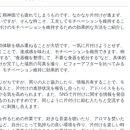
く精神面でも疲れてしまうものです。なかなか片付けが進まず、
いですが、そんな時こそ、工夫してモチベーションを維持するこ
付けのモチベーションを維持するための効果的な方法をご紹介し
功体験を積み重ねることが大切です。一気に片付けようとせず、
くことで、達成感を味わえ、モチベーションを維持できます。例
する”、”食器棚を整理して、不要な食器を処分する”など、具体的
けが完了した場所の写真を撮り、ビフォーアフターを比べてみる
、モチベーション維持に効果的です。
りがちですが、周りの人と協力したり、情報共有することで、モ
友人と、片付けの進捗状況を報告し合ったり、アドバイスをもら
やる気を高められます。また、SNSで片付けに関する情報を発信
るのもおすすめです。同じように片付けに励む人たちと交流する
いに刺激し合えます。
を作るための作業です。好きな音楽を聴いたり、アロマを焚いた
など、自分にとって気持ちの良い環境を作り、片付けを楽しい時