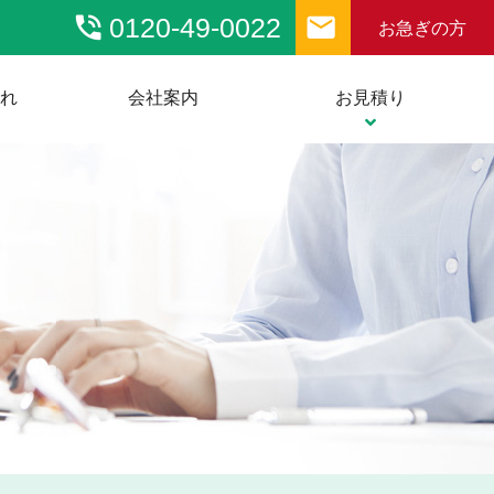
phone_in_talk
email
0120-49-0022
お急ぎの方
流れ
会社案内
お見積り