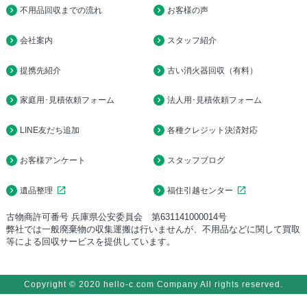
不用品回収までの流れ
お客様の声
会社案内
スタッフ紹介
提携先紹介
古い消火器回収（有料）
家庭用･見積依頼フォーム
法人用･見積依頼フォーム
LINE友だち追加
各種クレジット決済対応
お客様アンケート
スタッフブログ
open_in_new
open_in_new
遺品整理
福住引越センター
古物商許可番号 兵庫県公安委員会 第631141000014号
弊社では一般廃棄物の収集運搬は行いませんが、不用品などに関して買取
等による回収サービスを提供しています。
Copyright © 2020 hello-c.com Company All rights reserved.