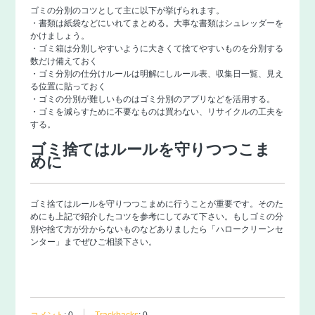
ゴミの分別のコツとして主に以下が挙げられます。
・書類は紙袋などにいれてまとめる。大事な書類はシュレッダーを
かけましょう。
・ゴミ箱は分別しやすいように大きくて捨てやすいものを分別する
数だけ備えておく
・ゴミ分別の仕分けルールは明解にしルール表、収集日一覧、見え
る位置に貼っておく
・ゴミの分別が難しいものはゴミ分別のアプリなどを活用する。
・ゴミを減らすために不要なものは買わない、リサイクルの工夫を
する。
ゴミ捨てはルールを守りつつこま
めに
ゴミ捨てはルールを守りつつこまめに行うことが重要です。そのた
めにも上記で紹介したコツを参考にしてみて下さい。もしゴミの分
別や捨て方が分からないものなどありましたら「
ハロークリーンセ
ンター
」までぜひご相談下さい。
コメント
:
0
Trackbacks
:
0