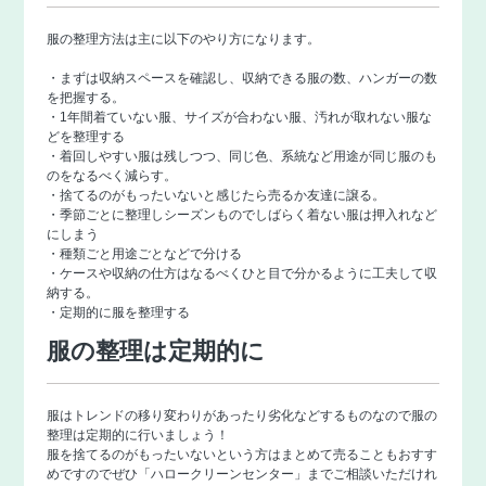
服の整理方法は主に以下のやり方になります。
・まずは収納スペースを確認し、収納できる服の数、ハンガーの数
を把握する。
・1年間着ていない服、サイズが合わない服、汚れが取れない服な
どを整理する
・着回しやすい服は残しつつ、同じ色、系統など用途が同じ服のも
のをなるべく減らす。
・捨てるのがもったいないと感じたら売るか友達に譲る。
・季節ごとに整理しシーズンものでしばらく着ない服は押入れなど
にしまう
・種類ごと用途ごとなどで分ける
・ケースや収納の仕方はなるべくひと目で分かるように工夫して収
納する。
・定期的に服を整理する
服の整理は定期的に
服はトレンドの移り変わりがあったり劣化などするものなので服の
整理は定期的に行いましょう！
服を捨てるのがもったいないという方はまとめて売ることもおすす
めですのでぜひ「
ハロークリーンセンター
」までご相談いただけれ