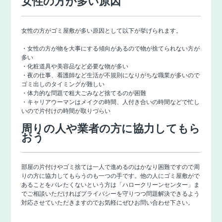
女性の方が多い原因
女性の方がゴミ屋敷が多い原因として以下が挙げられます。
・女性の方が物を大事にする傾向があるので物が捨てられない方が
多い
・化粧道具や美容品など必要な物が多い
・夜の仕事、看護師など生活が不規則になりがちな職業が多いので
ゴミ出しのタイミングが難しい
・体力的な問題で粗大ごみなど捨てるのが困難
・キャリアウーマンはメイクの時間、人付き合いの時間などで忙し
いので片付けの時間が取りづらい
周りの人や業者の方に協力してもら
おう
部屋の片付けやゴミ捨ては一人で進めるのはかなり困難ですので周
りの方に協力してもらうのも一つの手です。他の人にゴミ屋敷がで
あることをバレたくないという方は「
ハロークリーンセンター
」ま
でご相談いただければプライバシーを守りつつ問題解決できるよう
対応させていただきますのでお気軽にぜひお問い合わせ下さい。