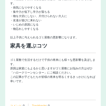
す。
・病気になりやすくなる
・集中力が低下し学力が落ちる
・物を大切にしない、片付けられない大人に
・友達が遊びに来れない
・いじめの原因になる
・物忘れしやすくなる
以上子供に与えられるゴミ屋敷の悪影響になります。
家具を運ぶコツ
ゴミ屋敷で生活するだけで子供の将来にも様々な悪影響を及ぼしま
す。
原因は家庭にもよるかと思いますがゴミ屋敷にお悩みの方はぜひ
「
ハロークリーンセンター
」にご相談ください。
この記事が子どもたちや皆様の将来を明るくするきっかけになれば
幸いです。
コメント
:
0
Trackbacks
:
0