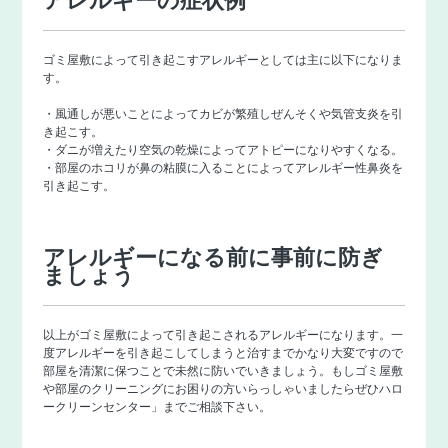
アレルギーの症状例
ゴミ屋敷によって引き起こすアレルギーとしては主に以下になりま
す。
・風通しが悪いことによってカビが繁殖しぜんそくや気管支炎を引
き起こす。
・ダニが増えたり空気の乾燥によってアトピーになりやすくなる。
・部屋のホコリが鼻の粘膜に入ることによってアレルギー性鼻炎を
引き起こす。
アレルギーになる前に事前に防ぎ
ましょう
以上がゴミ屋敷によって引き起こされるアレルギーになります。一
度アレルギーを引き起こしてしまうと治すまでかなり大変ですので
部屋を清潔に保つことで未然に防いでいきましょう。もしゴミ屋敷
や部屋のクリーニングにお困りの方いらっしゃいましたらぜひ
ハロ
ークリーンセンター
」までご相談下さい。