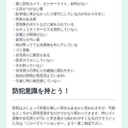
・家に防犯カメラ、センサーライト、砂利がない
・人目がつかない家
・駐車場に車がなかったり留守にしているのが分かりやすい
・死角がある家
・普段家のポストなどに鍵を入れている
・セキュリティサービスを契約していない
・近隣との関係がない
・家周りが汚い家
・雨が降ってても洗濯物を外に干している
・ゴミ屋敷
・自宅周りに騒音がある
・防音ガラスにしていない
・犬を飼っていない
・自宅周りの草むらや建物に隠れやすい
・室内の照明が普段消えている/li>
・引越し時に鍵交換していない
防犯意識を持とう！
防犯は人によって対策が厳しい部分もあるかと思われますが、可能
なところから普段意識するだけでかなり変わってきます。特にゴミ
屋敷や自宅周りが汚いと空き巣から狙われやすくなるのでそういっ
た方は「
ハロークリーンセンター
」まで一度ご相談下さい。