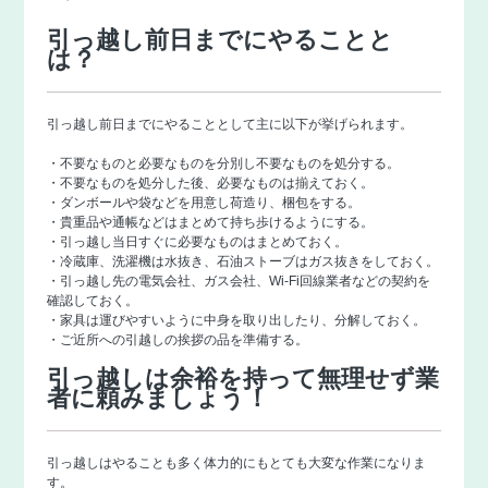
引っ越し前日までにやることと
は？
引っ越し前日までにやることとして主に以下が挙げられます。
・不要なものと必要なものを分別し不要なものを処分する。
・不要なものを処分した後、必要なものは揃えておく。
・ダンボールや袋などを用意し荷造り、梱包をする。
・貴重品や通帳などはまとめて持ち歩けるようにする。
・引っ越し当日すぐに必要なものはまとめておく。
・冷蔵庫、洗濯機は水抜き、石油ストーブはガス抜きをしておく。
・引っ越し先の電気会社、ガス会社、Wi-Fi回線業者などの契約を
確認しておく。
・家具は運びやすいように中身を取り出したり、分解しておく。
・ご近所への引越しの挨拶の品を準備する。
引っ越しは余裕を持って無理せず業
者に頼みましょう！
引っ越しはやることも多く体力的にもとても大変な作業になりま
す。