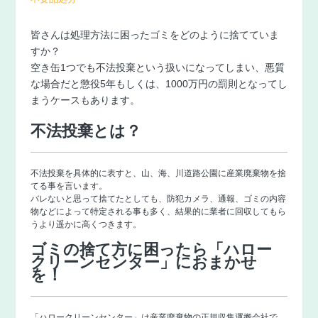
皆さんは処理方法に困ったゴミをどのように捨てていま
すか？
空き缶1つでも不法投棄という扱いになってしまい、悪質
な場合だと懲役5年もしくは、1000万円の罰則となってし
まうケースもあります。
不法投棄とは？
不法投棄を具体的に表すと、山、海、川道路公園に産業廃棄物を捨
てる事を言います。
バレないと思って捨てたとしても、防犯カメラ、通報、ゴミの内容
物などによって特定される事も多く、結果的に業者に回収してもら
うより遥かに高くつきます。
ゴミの捨て方に困ったら「ハロー
クリーンセンター」におまかせ
を！
「
ハロークリーンセンター
」は産業廃棄物の正規収集運搬会社で