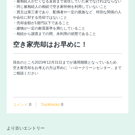
・被相続人が亡くなる直前まで居住していた家でなければならない
・同じ被相続人の相続で空き家特例を利用していないこと
・買主は第三者であり、配偶者や一定の親族など、特別な関係の人
や会社に対する売却ではないこと
・売却金額が1億円以下であること
・建物が一定の耐震基準を満たしていること
・相続から譲渡までの間、未利用の状態であること
空き家売却はお早めに！
現在のところ2023年12月31日までが適用期限となっているため
空き家売却をお考えの方は早めに「
ハロークリーンセンター
」まで
ご相談ください
コメント
:
0
Trackbacks
:
0
より古いエントリー