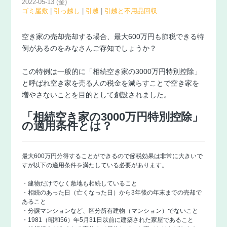
2022-05-13 (金)
ゴミ屋敷
|
引っ越し
|
引越
|
引越と不用品回収
空き家の売却売却する場合、最大600万円も節税できる特
例があるのをみなさんご存知でしょうか？
この特例は一般的に「相続空き家の3000万円特別控除」
と呼ばれ空き家を売る人の税金を減らすことで空き家を
増やさないことを目的として創設されました。
「相続空き家の3000万円特別控除」
の適用条件とは？
最大600万円分得することができるので節税効果は非常に大きいで
すが以下の適用条件を満たしている必要があります。
・建物だけでなく敷地も相続していること
・相続のあった日（亡くなった日）から3年後の年末までの売却で
あること
・分譲マンションなど、区分所有建物（マンション）でないこと
・1981（昭和56）年5月31日以前に建築された家屋であること