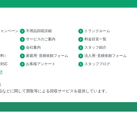
キャンペーン
不用品回収詳細
トランクルーム
サービスのご案内
料金目安一覧
会社案内
スタッフ紹介
有料）
家庭用･見積依頼フォーム
法人用･見積依頼フォーム
済対応
お客様アンケート
スタッフブログ
_in_new
号
品などに関して買取等による回収サービスを提供しています。