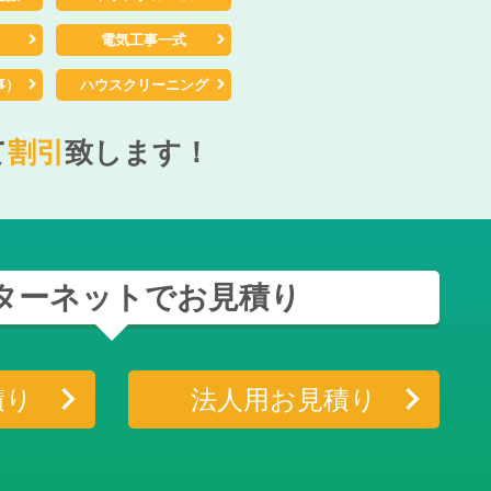
電気工事一式
事）
ハウスクリーニング
て
割引
致します！
ターネットでお見積り
積り
法人用お見積り