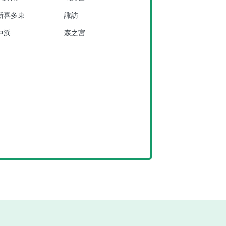
新喜多東
諏訪
中浜
森之宮