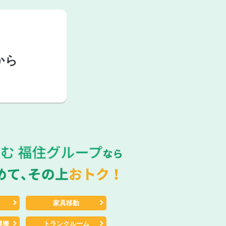
から
家具移動
運搬
トランクルーム