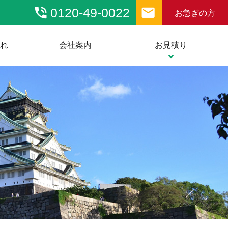
phone_in_talk
email
0120-49-0022
お急ぎの方
流れ
会社案内
お見積り