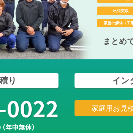
出張買取
家屋の解体（工
まとめ
積り
イン
家庭用お見