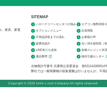
SITEMAP
ハロークリーンセンターの強み
エアコン無料回収
み、家具、家電
オプションメニュー
出張買取
不用品回収までの流れ
お客様の声
提携先紹介
古い消火器回収（
LINE友だち追加
各種クレジット決
F
遺品整理
open_in_new
福住引越センター
open
古物商許可番号 兵庫県公安委員会 第631141000014
弊社では一般廃棄物の収集運搬は行いませんが、不用
Copyright © 2026 hello-c.com Company All rights reserved.