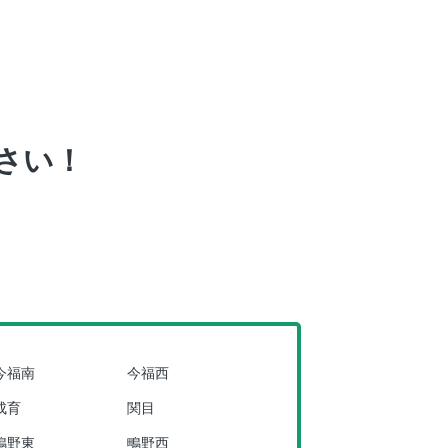
さい！
今福南
今福西
成育
関目
鴫野東
鴫野西