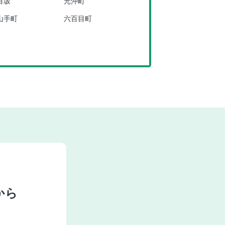
目坂
元沖町
山手町
六百目町
から