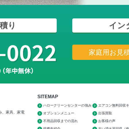
積り
イン
家庭用お見
SITEMAP
ハロークリーンセンターの強み
エアコン無料回収
み、家具、家電
オプションメニュー
出張買取
不用品回収までの流れ
お客様の声
提携先紹介
古い消火器回収（