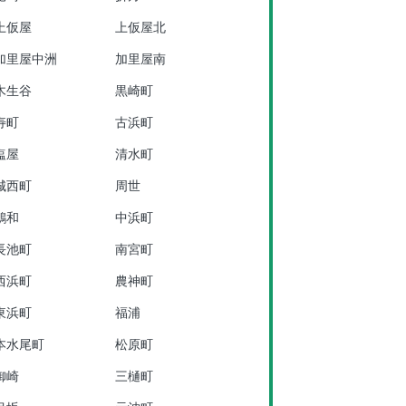
上仮屋
上仮屋北
加里屋中洲
加里屋南
木生谷
黒崎町
寿町
古浜町
塩屋
清水町
城西町
周世
鷆和
中浜町
長池町
南宮町
西浜町
農神町
東浜町
福浦
本水尾町
松原町
御崎
三樋町