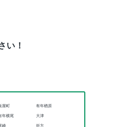
さい！
板屋町
有年楢原
有年横尾
大津
尾崎
折方