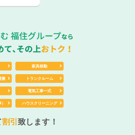
家具移動
運搬
トランクルーム
電気工事一式
事）
ハウスクリーニング
て
割引
致します！