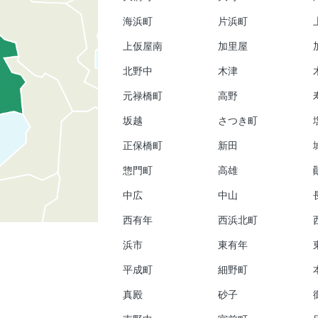
海浜町
片浜町
上仮屋南
加里屋
北野中
木津
元禄橋町
高野
坂越
さつき町
正保橋町
新田
惣門町
高雄
中広
中山
西有年
西浜北町
浜市
東有年
平成町
細野町
真殿
砂子