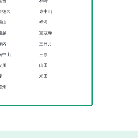
延吉
林崎
東徳久
東中山
廣山
福沢
船越
宝蔵寺
海内
三日月
南中山
三原
安川
山田
淀
米田
若州