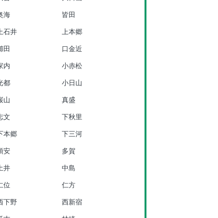
奥海
皆田
上石井
上本郷
櫛田
口金近
家内
小赤松
光都
小日山
桜山
真盛
志文
下秋里
下本郷
下三河
須安
多賀
土井
中島
仁位
仁方
西下野
西新宿