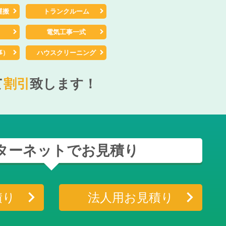
運搬
トランクルーム
電気工事一式
事）
ハウスクリーニング
て
割引
致します！
ターネットでお見積り
積り
法人用お見積り