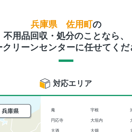
兵庫県 佐用町
の
不用品回収・処分のことなら、
ークリーンセンターに任せてくだ
対応エリア
庵
宇根
円応寺
大垣内
大酒
大畑