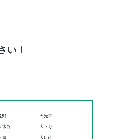
さい！
漆野
円光寺
大木谷
大下り
大畠
大日山