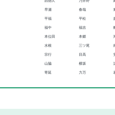
西徳久
乃井野
早瀬
春哉
平福
平松
福中
福吉
本位田
本郷
水根
三ツ尾
宗行
目高
山脇
横坂
寄延
力万