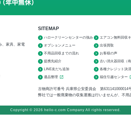
SITEMAP
ハロークリーンセンターの強み
エアコン無料回収
み、家具、家電
オプションメニュー
出張買取
不用品回収までの流れ
お客様の声
提携先紹介
古い消火器回収（
LINE友だち追加
各種クレジット決
F
遺品整理
open_in_new
福住引越センター
open
古物商許可番号 兵庫県公安委員会 第631141000014
弊社では一般廃棄物の収集運搬は行いませんが、不用
Copyright © 2026 hello-c.com Company All rights reserved.