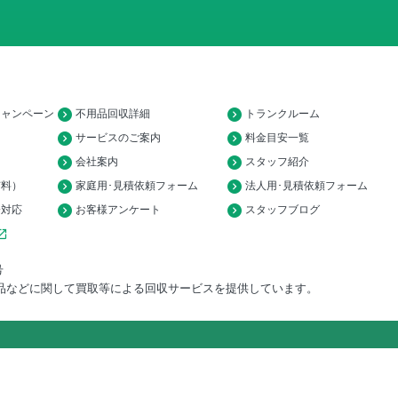
キャンペーン
不用品回収詳細
トランクルーム
サービスのご案内
料金目安一覧
会社案内
スタッフ紹介
有料）
家庭用･見積依頼フォーム
法人用･見積依頼フォーム
済対応
お客様アンケート
スタッフブログ
_in_new
号
品などに関して買取等による回収サービスを提供しています。