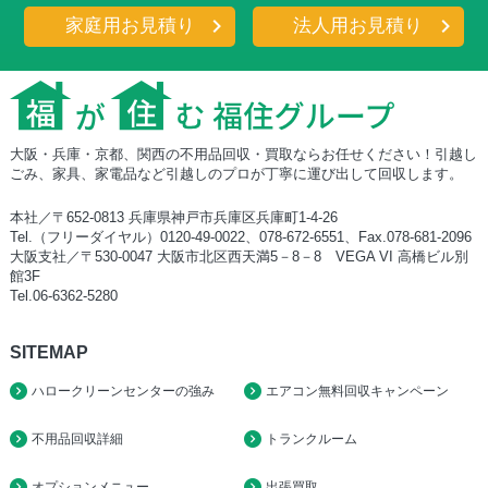
家庭用お見積り
法人用お見積り
大阪・兵庫・京都、関西の不用品回収・買取ならお任せください！引越し
ごみ、家具、家電品など引越しのプロが丁寧に運び出して回収します。
本社／〒652-0813 兵庫県神戸市兵庫区兵庫町1-4-26
Tel.（フリーダイヤル）0120-49-0022、078-672-6551、Fax.078-681-2096
大阪支社／〒530-0047 大阪市北区西天満5－8－8 VEGA VI 高橋ビル別
館3F
Tel.06-6362-5280
SITEMAP
ハロークリーンセンターの強み
エアコン無料回収キャンペーン
不用品回収詳細
トランクルーム
オプションメニュー
出張買取