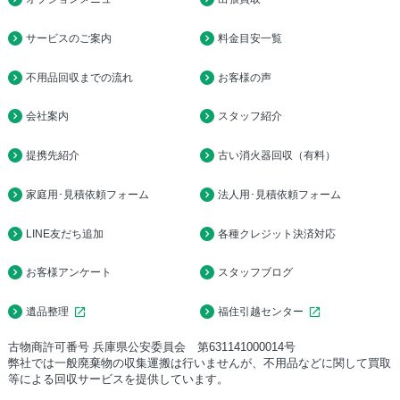
サービスのご案内
料金目安一覧
不用品回収までの流れ
お客様の声
会社案内
スタッフ紹介
提携先紹介
古い消火器回収（有料）
家庭用･見積依頼フォーム
法人用･見積依頼フォーム
LINE友だち追加
各種クレジット決済対応
お客様アンケート
スタッフブログ
open_in_new
open_in_new
遺品整理
福住引越センター
古物商許可番号 兵庫県公安委員会 第631141000014号
弊社では一般廃棄物の収集運搬は行いませんが、不用品などに関して買取
等による回収サービスを提供しています。