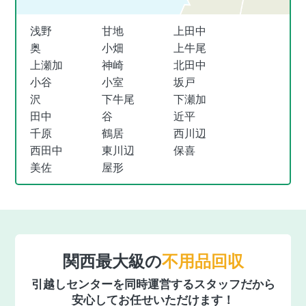
浅野
甘地
上田中
奥
小畑
上牛尾
上瀬加
神崎
北田中
小谷
小室
坂戸
沢
下牛尾
下瀬加
田中
谷
近平
千原
鶴居
西川辺
西田中
東川辺
保喜
美佐
屋形
関西最大級の
不用品回収
引越しセンターを同時運営するスタッフだから
安心してお任せいただけます！