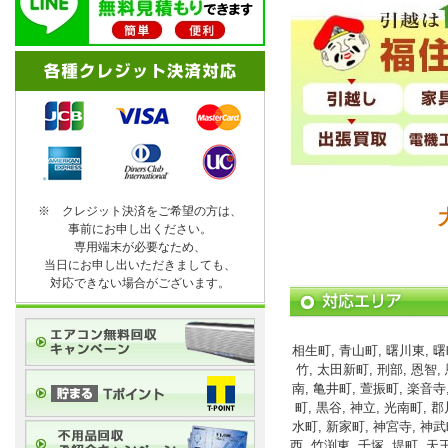
※ クレジット決済をご希望の方は、
事前にお申し出ください。
専用端末が必要なため、
当日にお申し出いただきましても、
対応できない場合がございます。
相生町, 青山町, 曙川東, 曙
竹, 太田新町, 刑部, 恩智
南, 亀井町, 萱振町, 楽音寺
町, 黒谷, 神立, 光南町, 
水町, 新家町, 神宮寺, 神武
西, 竹渕東, 千塚, 堤町, 