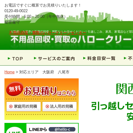
お電話ですぐに概算でお見積りいたします！
0120-49-0022
受付時間：6:00～20:00（年中無休）
秘密厳守
大阪府 八尾市
の不用品回収・買取ならお任せください！引越しごみ、家具、家電品など部
不用品回収・買取のハロークリーンセンター
Home
> 対応エリア 大阪府 八尾市