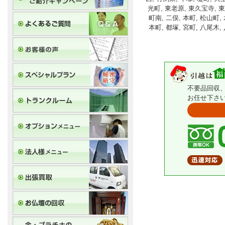
光町, 東老原, 東久宝寺, 
町南, 二俣, 本町, 松山町
本町, 都塚, 宮町, 八尾木
不要品回収
お任せ下さ