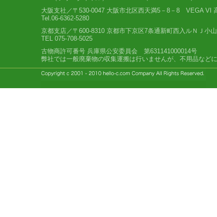
大阪支社／〒530-0047 大阪市北区西天満5－8－8 VEGA VI
Tel.06-6362-5280
京都支店／〒600-8310 京都市下京区7条通新町西入ルＮＪ小
TEL 075-708-5025
古物商許可番号 兵庫県公安委員会 第631141000014号
弊社では一般廃棄物の収集運搬は行いませんが、不用品など